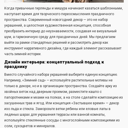
Когда привычные гирлянды и мишура начинают казаться шаблонными,
наступает время для творческого переосмысления праздничного
пространства. Современный новогодний декор — это не набор
украшений, а целостная художественная концепция, способная
преобразить интерьер до неузнаваемости, создавая не визуальный
шум, а гармоничную среду для праздничных дней. Мы предлагаем
выйти за рамки стандартных решений и рассмотреть декор как
инструмент нарративного дизайна, где каждый элемент рассказывает
часть зимней истории.
Дизайн интерьера: концептуальный подход к
празднику
Вместо случайного набора украшений выберите единую концепцию.
Например, «Зимний сад» — используйте растительные мотивы не
только в декоре, но и в организации пространства. Создайте арку из
хвойных веток над дверным проемом, разместите кашпо с
папоротниками и мхами на полках, а на столе сделайте композицию из
засушенных трав и ягод. Или концепция «Застывшее время» — декор
изо льда и стекла. Заморозьте ветки рябины или еловые лапы в
ледяных шарах для украшения террасы или ванной комнаты,
используйте стеклянные сосуды с многослойными композициями из
соли, сухоцветов и минералов.