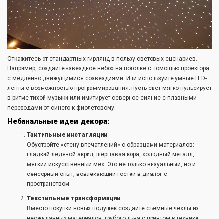
Откажитесь от стандартных гирлянд в пользу световых сценариев.
Например, создайте «звездное небо» на потолке с помощью проектора
с медленно движущимися созвездиями. Или используйте умные LED-
ленты с возможностью программирования: пусть свет мягко пульсирует
в ритме тихой музыки или имитирует северное сияние с плавными
переходами от синего к фиолетовому.
Небанальные идеи декора:
Тактильные инсталляции
Обустройте «стену впечатлений» с образцами материалов:
гладкий ледяной акрил, шершавая кора, холодный металл,
мягкий искусственный мех. Это не только визуальный, но и
сенсорный опыт, вовлекающий гостей в диалог с
пространством.
Текстильные трансформации
Вместо покупки новых подушек создайте съемные чехлы из
неожиданных материалов: грубого льна с принтом в технике