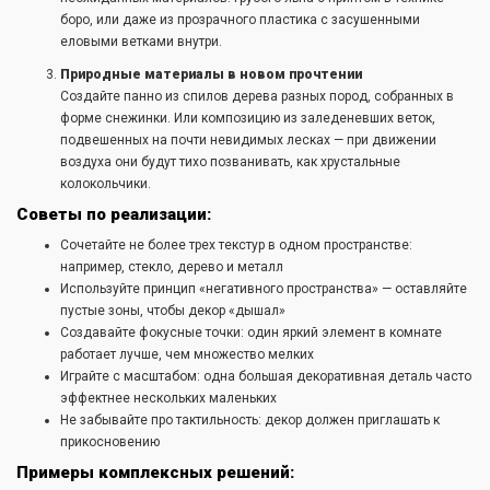
боро, или даже из прозрачного пластика с засушенными
еловыми ветками внутри.
Природные материалы в новом прочтении
Создайте панно из спилов дерева разных пород, собранных в
форме снежинки. Или композицию из заледеневших веток,
подвешенных на почти невидимых лесках — при движении
воздуха они будут тихо позванивать, как хрустальные
колокольчики.
Советы по реализации:
Сочетайте не более трех текстур в одном пространстве:
например, стекло, дерево и металл
Используйте принцип «негативного пространства» — оставляйте
пустые зоны, чтобы декор «дышал»
Создавайте фокусные точки: один яркий элемент в комнате
работает лучше, чем множество мелких
Играйте с масштабом: одна большая декоративная деталь часто
эффектнее нескольких маленьких
Не забывайте про тактильность: декор должен приглашать к
прикосновению
Примеры комплексных решений: