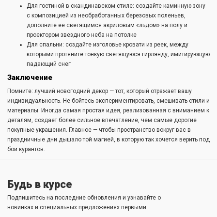
Для гостиной в скандинавском стиле: создайте каминную зону
с композицией из необработанных березовых поленьев,
дополните ее светящимся акриловым «льдом» на полу и
проектором звездного неба на потолке
Для спальни: создайте изголовье кровати из реек, между
которыми протяните тонкую светящуюся гирлянду, имитирующую
падающий снег
Заключение
Помните: лучший новогодний декор — тот, который отражает вашу
индивидуальность. Не бойтесь экспериментировать, смешивать стили и
материалы. Иногда самая простая идея, реализованная с вниманием к
деталям, создает более сильное впечатление, чем самые дорогие
покупные украшения. Главное — чтобы пространство вокруг вас в
праздничные дни дышало той магией, в которую так хочется верить под
бой курантов.
Будь в курсе
Подпишитесь на последние обновления и узнавайте о
новинках и специальных предложениях первыми