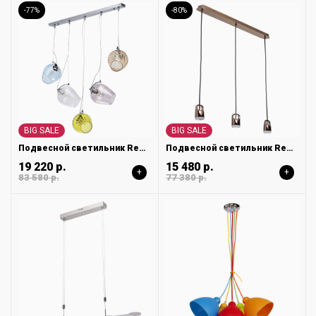
-77%
-80%
BIG SALE
BIG SALE
Подвесной светильник Regenbogen Бремен 606011105
Подвесной светильник Regenbogen Торес 110010603
19 220 р.
15 480 р.
+
+
83 580 р.
77 380 р.