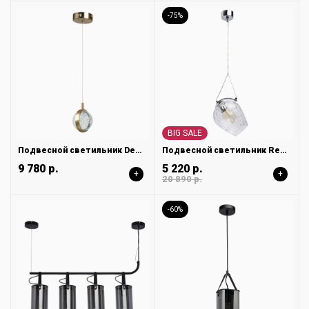
-75%
BIG SALE
Подвесной светильник DeMarkt Капелия 730011701
Подвесной светильник Regenbogen Бремен 606010501
9 780 р.
5 220 р.
+
+
20 890 р.
-60%