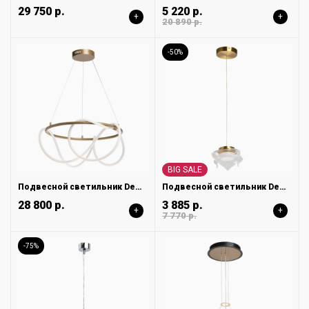
29 750 р.
5 220 р.
+
+
20 890 р.
-50%
BIG SALE
Подвесной светильник DeMarkt Толедо 312013201
Подвесной светильник DeMarkt Ауксис 722012101
28 800 р.
3 885 р.
+
+
7 770 р.
-75%