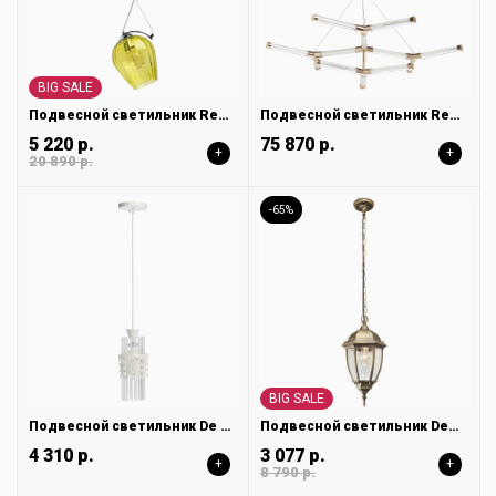
BIG SALE
Подвесной светильник Regenbogen Бремен 606010401
Подвесной светильник Regenbogen Платлинг 661018501
5 220 р.
75 870 р.
+
+
20 890 р.
-65%
BIG SALE
Подвесной светильник De City Соло 112010801
Подвесной светильник DeMarkt Фабур 804010401
4 310 р.
3 077 р.
+
+
8 790 р.