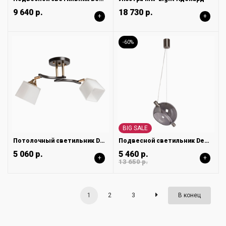
9 640 р.
18 730 р.
+
+
-60%
BIG SALE
Потолочный светильник De City Тетро 673018202
Подвесной светильник DeMarkt Граффити 678013801
5 060 р.
5 460 р.
+
+
13 650 р.
1
2
3
В конец