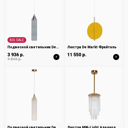
BIG SALE
Подвесной светильник DeMarkt Кьянти 720012301
Люстра De Markt Фрайталь
3 936 р.
11 550 р.
+
+
9 840 р.
Подвесной светильник DeMarkt Кьянти 720012001
Люстра MW-Light Аделард