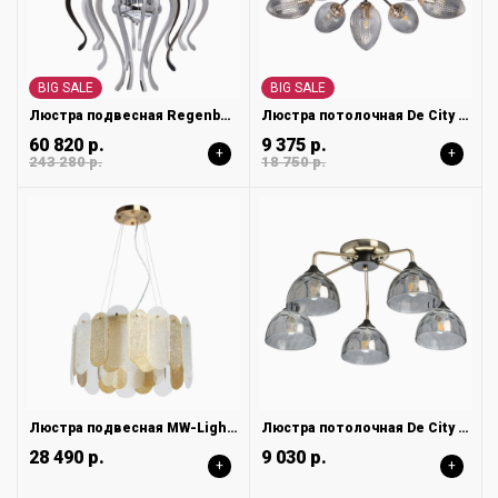
BIG SALE
BIG SALE
Люстра подвесная Regenbogen Платлинг 661015316
Люстра потолочная De City Клэр 463012307
60 820 р.
9 375 р.
+
+
243 280 р.
18 750 р.
Люстра подвесная MW-Light Альгеро 285012106
Люстра потолочная De City Клэр 463011705
28 490 р.
9 030 р.
+
+