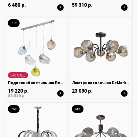
6 480 р.
59 310 р.
+
+
-77%
BIG SALE
Подвесной светильник Regenbogen Бремен 606011105
Люстра потолочная DeMarkt Гамбург 605017606
19 220 р.
23 090 р.
+
+
83 580 р.
-75%
-50%