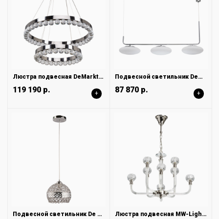
Люстра подвесная DeMarkt Глобула 690010502
Подвесной светильник DeMarkt Ауксис 722010803
119 190 р.
87 870 р.
+
+
Подвесной светильник De City Бриз 111012201
Люстра подвесная MW-Light Элла 483015308