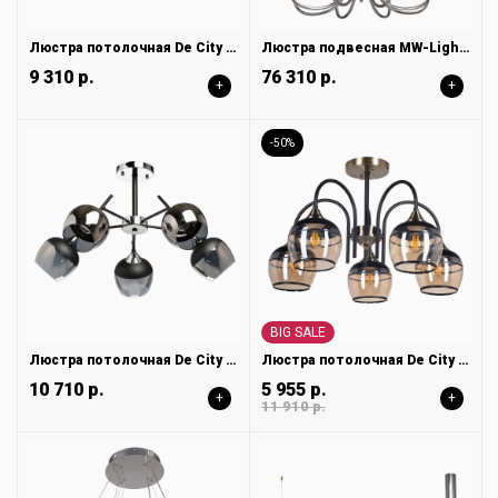
Люстра потолочная De City Вита 220013606
Люстра подвесная MW-Light Оливия 306014808
9 310 р.
76 310 р.
+
+
-50%
BIG SALE
Люстра потолочная De City Альфа 324016605
Люстра потолочная De City Блеск 315015605
10 710 р.
5 955 р.
+
+
11 910 р.