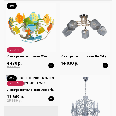
-50%
BIG SALE
Люстра потолочная MW-Light Улыбка 365014605
Люстра потолочная De City Акцент 680012205
4 470 р.
14 030 р.
+
+
8 950 р.
-55%
BIG SALE
Люстра потолочная DeMarkt Гамбург 605017506
11 669 р.
+
25 930 р.