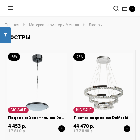
0
Главная
Материал арматуры Металл
Люстры
ЛЮСТРЫ
-75%
-75%
BIG SALE
BIG SALE
Подвесной светильник DeMarkt Перегрина 703011201
Люстра подвесная DeMarkt Глобула 690010603
4 453 р.
44 470 р.
+
+
17 810 р.
177 860 р.