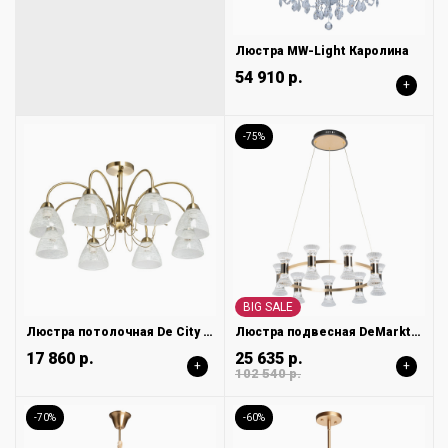
Люстра MW-Light Каролина
54 910 р.
+
-75%
BIG SALE
Люстра потолочная De City Блеск 315015108
Люстра подвесная DeMarkt Вальтер 551012709
17 860 р.
25 635 р.
+
+
102 540 р.
-70%
-60%