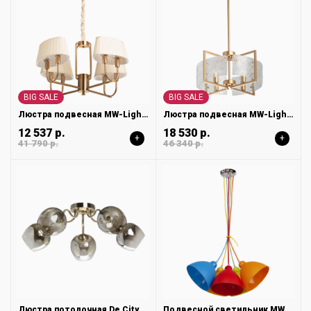
BIG SALE
BIG SALE
Люстра подвесная MW-Light София 355014608
Люстра подвесная MW-Light Илоника 451011704
12 537 р.
18 530 р.
+
+
41 790 р.
46 340 р.
Люстра потолочная De City Альфа 324018105
Подвесной светильник MW-Light Улыбка 365014505