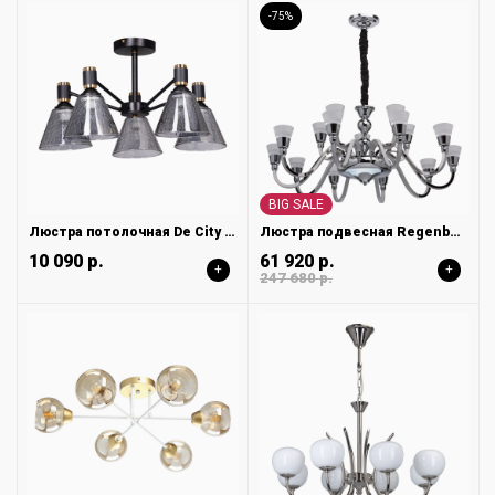
-75%
BIG SALE
Люстра потолочная De City Dela 635011205
Люстра подвесная Regenbogen Ротенбург 659010615
10 090 р.
61 920 р.
+
+
247 680 р.