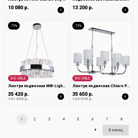
10 080 р.
13 200 р.
+
+
-75%
-75%
BIG SALE
BIG SALE
Люстра подвесная MW-Light Аделард 642014601
Люстра подвесная Chiaro Palermo 386017108
35 420 р.
35 650 р.
+
+
141 660 р.
142 590 р.
1
2
3
4
5
6
7
8
В конец