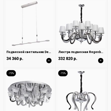
Подвесной светильник DeMarkt Ральф 675013005
Люстра подвесная Regenbogen Ротенбург 659011015
34 360 р.
332 820 р.
+
+
-75%
-75%