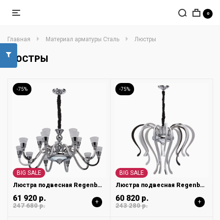
0
Главная
Материал арматуры Сталь
Люстры
ЛЮСТРЫ
-75%
-75%
BIG SALE
BIG SALE
Люстра подвесная Regenbogen Ротенбург 659010615
Люстра подвесная Regenbogen Платлинг 661015316
61 920 р.
60 820 р.
+
+
247 680 р.
243 280 р.