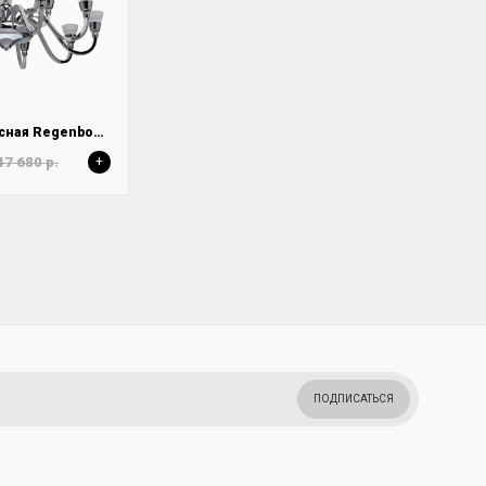
Люстра подвесная Regenbogen Ротенбург 659010615
47 680 р.
+
ПОДПИСАТЬСЯ