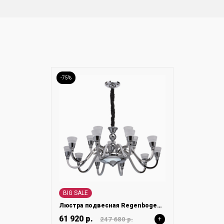
-75%
BIG SALE
Люстра подвесная Regenbogen Ротенбург 659010615
61 920 р.
247 680 р.
+