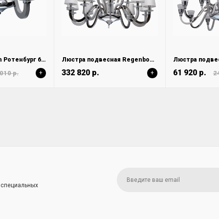
Бра Regenbogen Ротенбург 659021402
Люстра подвесная Regenbogen Ротенбург 659011015
332 820 р.
61 920 р.
010 р.
+
+
2
и специальных