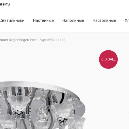
нтакты
Светильники
Настенные
Напольные
Настольные
У
чная Regenbogen Ротенбург 659011212
BIG SALE