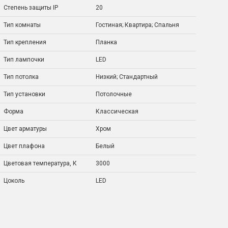
Степень защиты IP
20
Тип комнаты
Гостиная; Квартира; Спальня
Тип крепления
Планка
Тип лампочки
LED
Тип потолка
Низкий; Стандартный
Тип установки
Потолочные
Форма
Классическая
Цвет арматуры
Хром
Цвет плафона
Белый
Цветовая температура, К
3000
Цоколь
LED