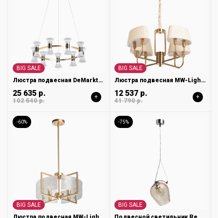
BIG SALE
BIG SALE
Люстра подвесная DeMarkt Вальтер 551012709
Люстра подвесная MW-Light София 355014608
25 635 р.
12 537 р.
+
+
102 540 р.
41 790 р.
-60%
-75%
BIG SALE
BIG SALE
Люстра подвесная MW-Light Илоника 451011704
Подвесной светильник Regenbogen Бремен 606010601