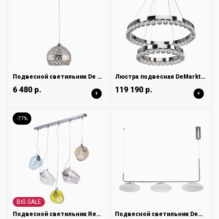
Подвесной светильник De City Бриз 111012201
Люстра подвесная DeMarkt Глобула 690010502
6 480 р.
119 190 р.
+
+
-77%
BIG SALE
Подвесной светильник Regenbogen Бремен 606011105
Подвесной светильник DeMarkt Ауксис 722010803