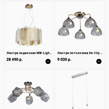
Люстра подвесная MW-Light Альгеро 285012106
Люстра потолочная De City Клэр 463011705
28 490 р.
9 030 р.
+
+