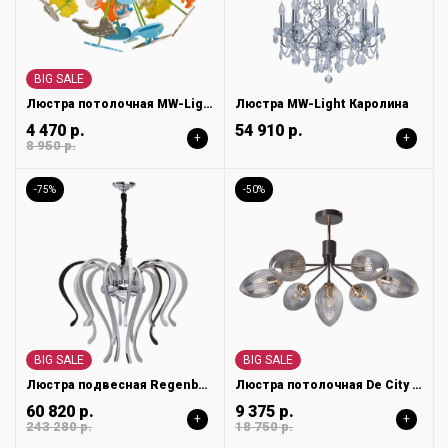
BIG SALE
Люстра потолочная MW-Light Улыбка 365014605
Люстра MW-Light Каролина
4 470 р.
54 910 р.
+
+
8 950 р.
-75%
-50%
BIG SALE
BIG SALE
Люстра подвесная Regenbogen Платлинг 661015316
Люстра потолочная De City Клэр 463012307
60 820 р.
9 375 р.
+
+
243 280 р.
18 750 р.