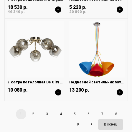
18 530 р.
5 220 р.
+
+
46 340 р.
20 890 р.
Люстра потолочная De City Альфа 324018105
Подвесной светильник MW-Light Улыбка 365014505
10 080 р.
13 200 р.
+
+
1
2
3
4
5
6
7
8
9
В конец