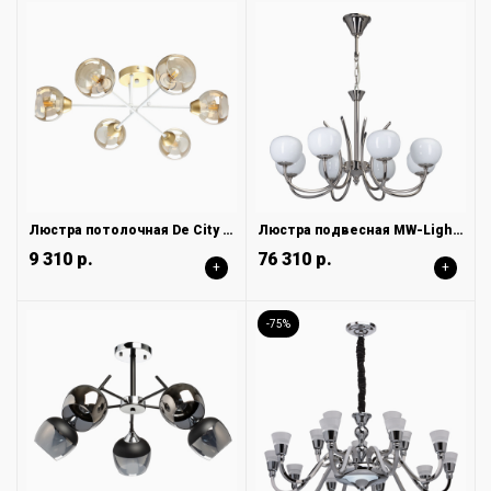
Люстра потолочная De City Вита 220013606
Люстра подвесная MW-Light Оливия 306014808
9 310 р.
76 310 р.
+
+
-75%