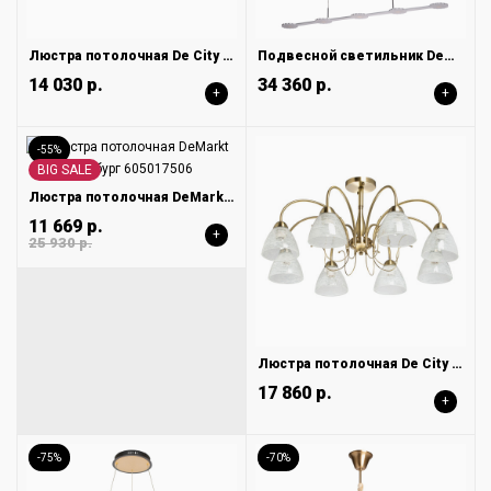
Люстра потолочная De City Акцент 680012205
Подвесной светильник DeMarkt Ральф 675013005
14 030 р.
34 360 р.
+
+
-55%
BIG SALE
Люстра потолочная DeMarkt Гамбург 605017506
11 669 р.
+
25 930 р.
Люстра потолочная De City Блеск 315015108
17 860 р.
+
-75%
-70%