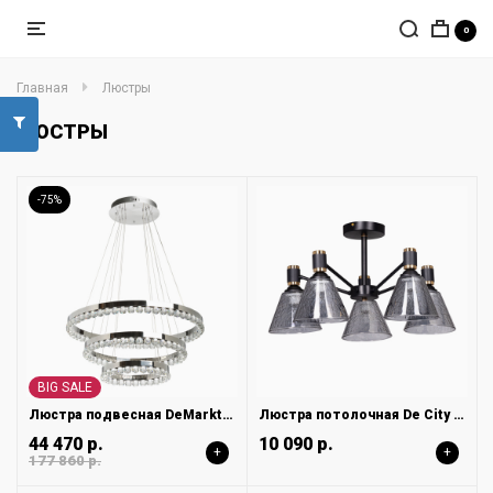
0
Главная
Люстры
ЛЮСТРЫ
-75%
BIG SALE
Люстра подвесная DeMarkt Глобула 690010603
Люстра потолочная De City Dela 635011205
44 470 р.
10 090 р.
+
+
177 860 р.