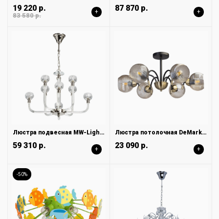
19 220 р.
87 870 р.
+
+
83 580 р.
Люстра подвесная MW-Light Элла 483015308
Люстра потолочная DeMarkt Гамбург 605017606
59 310 р.
23 090 р.
+
+
-50%