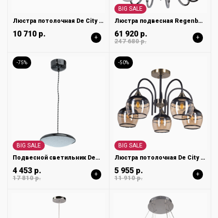
BIG SALE
Люстра потолочная De City Альфа 324016605
Люстра подвесная Regenbogen Ротенбург 659010615
10 710 р.
61 920 р.
+
+
247 680 р.
-75%
-50%
BIG SALE
BIG SALE
Подвесной светильник DeMarkt Перегрина 703011201
Люстра потолочная De City Блеск 315015605
4 453 р.
5 955 р.
+
+
17 810 р.
11 910 р.