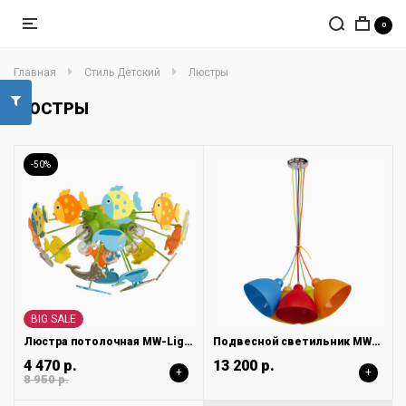
0
Главная
Стиль Детский
Люстры
ЛЮСТРЫ
-50%
BIG SALE
Люстра потолочная MW-Light Улыбка 365014605
Подвесной светильник MW-Light Улыбка 365014505
4 470 р.
13 200 р.
+
+
8 950 р.