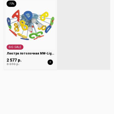
-70%
BIG SALE
Люстра потолочная MW-Light Улыбка 365013705
2 577 р.
+
8 590 р.