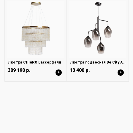
Люстра CHIARO Вассерфалл
Люстра подвесная De City Альфа 324019104
309 190 р.
13 400 р.
+
+