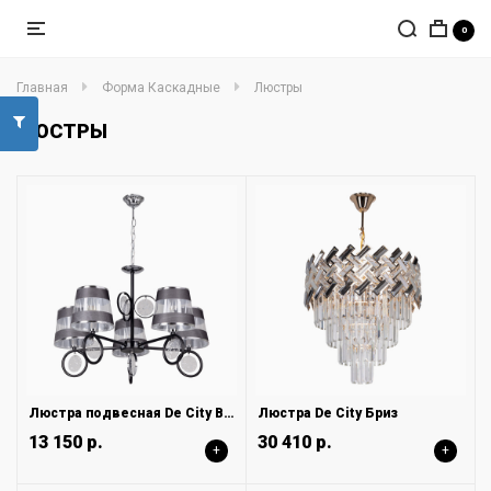
0
Главная
Форма Каскадные
Люстры
ЛЮСТРЫ
Люстра подвесная De City Виталина 448014905
Люстра De City Бриз
13 150 р.
30 410 р.
+
+