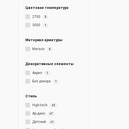
Цветовая температура
2700
3
3000
1
Материал арматуры
Металл
4
Декоративные элементы
Акрил
1
Без декора
1
Стиль
High-tech
+3
Ар-деко
+7
Детский
+1