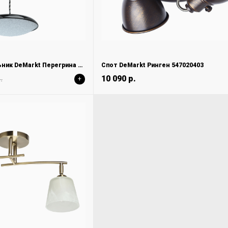
Подвесной светильник DeMarkt Перегрина 703011201
Спот DeMarkt Ринген 547020403
10 090 р.
.
+