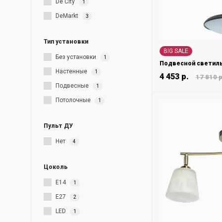
De City
1
DeMarkt
3
Тип установки
BIG SALE
Без установки
1
Настенные
1
4 453 р.
17 810 р
Подвесные
1
Потолочные
1
Пульт ДУ
Нет
4
Цоколь
E14
1
E27
2
LED
1