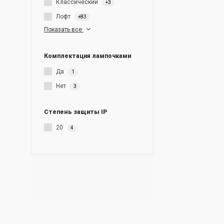
Классический
+3
Лофт
+83
Показать все
Комплектация лампочками
Да
1
Нет
3
Степень защиты IP
20
4