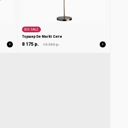
BIG SALE
Торшер De Markt Сити
8 175 р.
+
16 350 р.
+