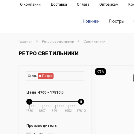
О компании
Доставка
Оплата
Оптовикам
Ко
Новинки
Люстры
Главная
Ретро светильники
Светильники
РЕТРО СВЕТИЛЬНИКИ
-75%
Ретро
Стиль:
Цена
4760
-
17810
р.
4760
4807
5291
6952
17810
Производитель