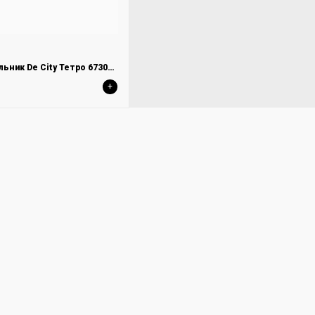
Потолочный светильник De City Тетро 673015402
+