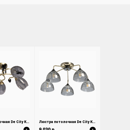
Люстра потолочная De City Клэр 463012505
Люстра потолочная De City Клэр 463011705
9 030 р.
+
+