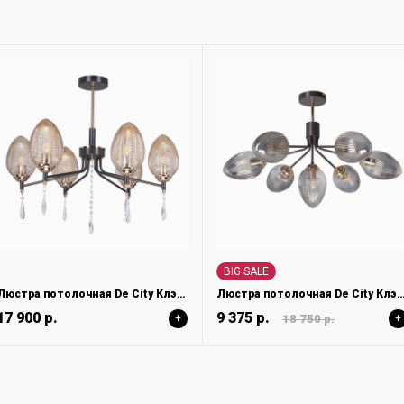
BIG SALE
Люстра потолочная De City Клэр 463012206
Люстра потолочная De City Клэр 4
17 900 р.
9 375 р.
+
18 750 р.
+