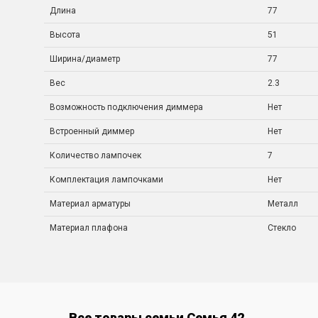
Длина
77
Высота
51
Ширина/диаметр
77
Вес
2.3
Возможность подключения диммера
Нет
Встроенный диммер
Нет
Количество лампочек
7
Комплектация лампочками
Нет
Материал арматуры
Металл
Материал плафона
Стекло
Все товары семьи Семья 42