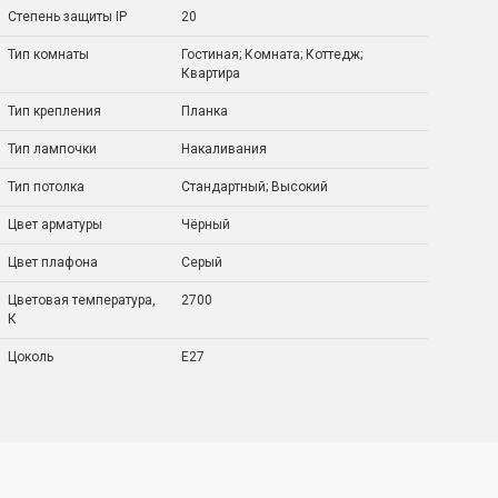
Степень защиты IP
20
Тип комнаты
Гостиная; Комната; Коттедж;
Квартира
Тип крепления
Планка
Тип лампочки
Накаливания
Тип потолка
Стандартный; Высокий
Цвет арматуры
Чёрный
Цвет плафона
Серый
Цветовая температура,
2700
К
Цоколь
E27