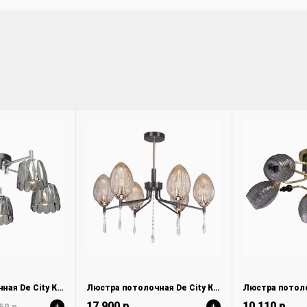
Люстра потолочная De City Клэр 463012105
Люстра потолочная De City Клэр 463012206
17 900 р.
10 110 р.
50 р.
+
+