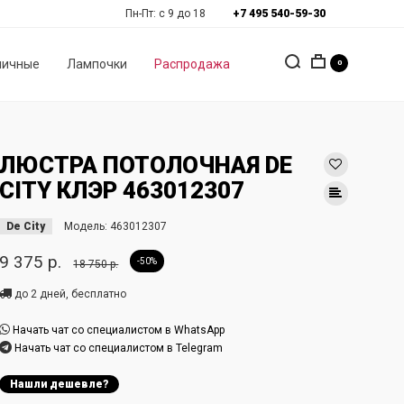
Пн-Пт: с 9 до 18
+7 495 540-59-30
личные
Лампочки
Распродажа
0
ЛЮСТРА ПОТОЛОЧНАЯ DE
CITY КЛЭР 463012307
De City
Модель:
463012307
9 375 р.
-50%
18 750 р.
до 2 дней, бесплатно
Начать чат со специалистом в WhatsApp
Начать чат со специалистом в Telegram
Нашли дешевле?