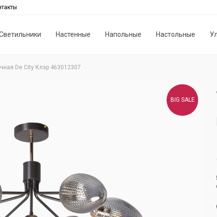
нтакты
Светильники
Настенные
Напольные
Настольные
У
чная De City Клэр 463012307
BIG SALE