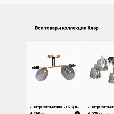
Все товары коллекции Клэр
Люстра потолочная De City Клэр 463012402
4 260 р.
6 025 р.
+
12 0