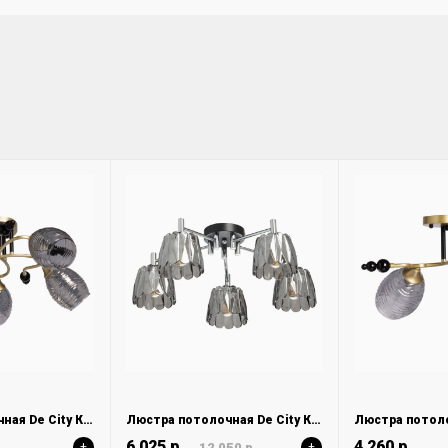
Люстра потолочная De City Клэр 463012505
Люстра потолочная De City Клэр 463012105
6 025 р.
4 260 р.
+
12 050 р.
+