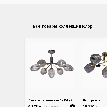
Все товары коллекции Клэр
Люстра потолочная De City Клэр 463012307
9 375 р.
10 110 р.
18 750 р.
+