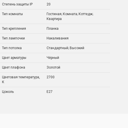
Степень защиты IP
20
Тип комнаты
Гостиная; Комната; Коттедж;
Квартира
Тип крепления
Планка
Тип лампочки
Накаливания
Тип потолка
Стандартный; Высокий
Цвет арматуры
Чёрный
Цвет плафона
Золотой
Цветовая температура,
2700
К
Цоколь
E27