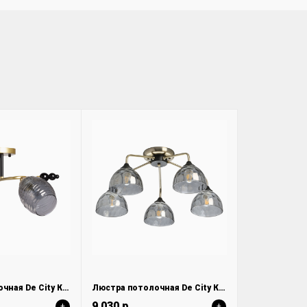
Люстра потолочная De City Клэр 463012402
Люстра потолочная De City Клэр 463011705
9 030 р.
+
+