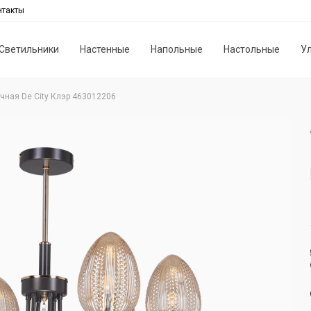
нтакты
Светильники
Настенные
Напольные
Настольные
У
чная De City Клэр 463012206