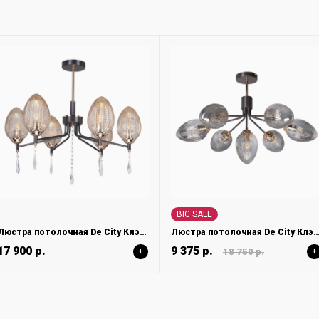
BIG SALE
Люстра потолочная De City Клэр 463012206
Люстра потолочная De City Клэр 4
17 900 р.
9 375 р.
+
18 750 р.
+