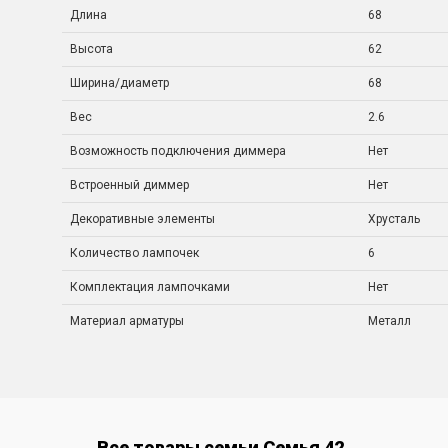
Длина
68
Высота
62
Ширина/диаметр
68
Вес
2.6
Возможность подключения диммера
Нет
Встроенный диммер
Нет
Декоративные элементы
Хрусталь
Количество лампочек
6
Комплектация лампочками
Нет
Материал арматуры
Металл
Все товары семьи Семья 42