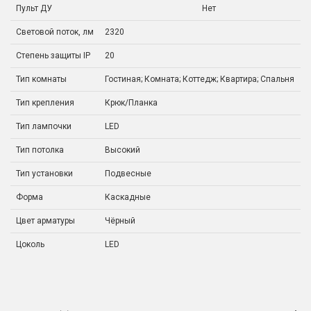
Пульт ДУ
Нет
Световой поток, лм
2320
Степень защиты IP
20
Тип комнаты
Гостиная; Комната; Коттедж; Квартира; Спальня
Тип крепления
Крюк/Планка
Тип лампочки
LED
Тип потолка
Высокий
Тип установки
Подвесные
Форма
Каскадные
Цвет арматуры
Чёрный
Цоколь
LED