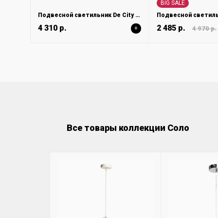
BIG SALE
Подвесной светильник De City Соло 112010801
4 310 р.
2 485 р.
+
4 970 р.
Все товары коллекции Соло