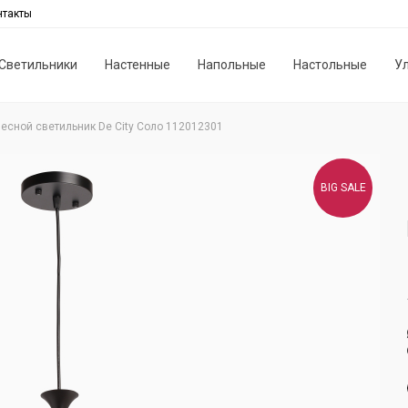
нтакты
Светильники
Настенные
Напольные
Настольные
У
есной светильник De City Соло 112012301
BIG SALE