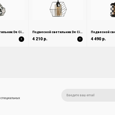
Подвесной светильник De City Соло 112011101
Подвесной светильник De City Соло 112012701
4 210 р.
4 490 р.
+
+
и специальных