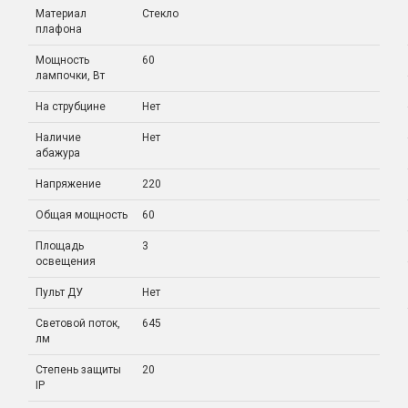
Материал
Стекло
плафона
Мощность
60
лампочки, Вт
На струбцине
Нет
Наличие
Нет
абажура
Напряжение
220
Общая мощность
60
Площадь
3
освещения
Пульт ДУ
Нет
Световой поток,
645
лм
Степень защиты
20
IP