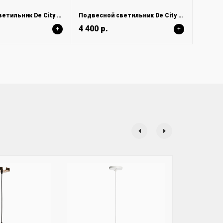
Подвесной светильник De City Соло 112011301
Подвесной светильник De City Соло 112011401
4 400 р.
+
+