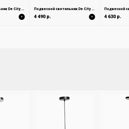
Подвесной светильник De City Соло 112012301
Подвесной светильник De City Соло 112011201
4 490 р.
4 630 р.
+
+