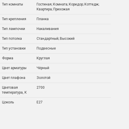
Тип комнаты
Гостиная; Комната; Коридор; Коттедж;
Квартира; Прихожая
Тип крепления
Планка
Тип лампочки
Накаливания
Тип потолка
Стандартный; Высокий
Тип установки
Подвесные
Форма
Круглая
Цвет арматуры
Чёрный
Цвет плафона
Золотой
Цветовая
2700
температура, К
Цоколь
E27