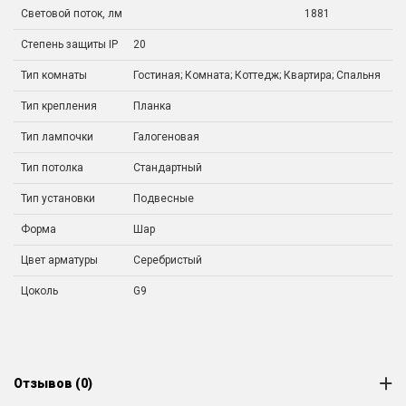
Световой поток, лм
1881
Степень защиты IP
20
Тип комнаты
Гостиная; Комната; Коттедж; Квартира; Спальня
Тип крепления
Планка
Тип лампочки
Галогеновая
Тип потолка
Стандартный
Тип установки
Подвесные
Форма
Шар
Цвет арматуры
Серебристый
Цоколь
G9
Отзывов (0)