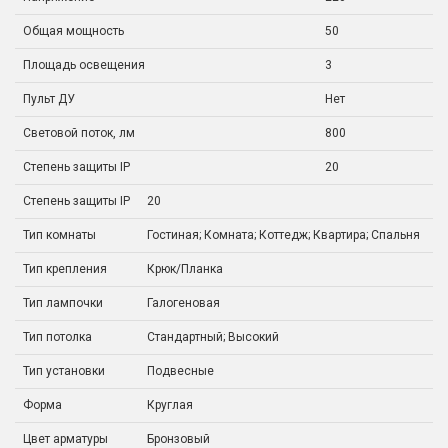
Общая мощность
50
Площадь освещения
3
Пульт ДУ
Нет
Световой поток, лм
800
Степень защиты IP
20
Степень защиты IP
20
Тип комнаты
Гостиная; Комната; Коттедж; Квартира; Спальня
Тип крепления
Крюк/Планка
Тип лампочки
Галогеновая
Тип потолка
Стандартный; Высокий
Тип установки
Подвесные
Форма
Круглая
Цвет арматуры
Бронзовый