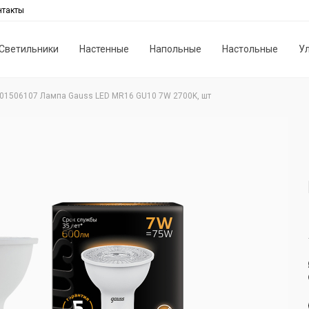
нтакты
Светильники
Настенные
Напольные
Настольные
У
01506107 Лампа Gauss LED MR16 GU10 7W 2700K, шт