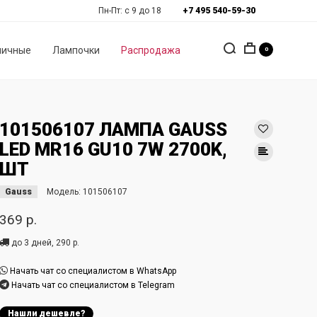
Пн-Пт: с 9 до 18
+7 495 540-59-30
личные
Лампочки
Распродажа
0
101506107 ЛАМПА GAUSS
LED MR16 GU10 7W 2700K,
ШТ
Gauss
Модель:
101506107
369 р.
до 3 дней, 290 р.
Начать чат со специалистом в WhatsApp
Начать чат со специалистом в Telegram
Нашли дешевле?