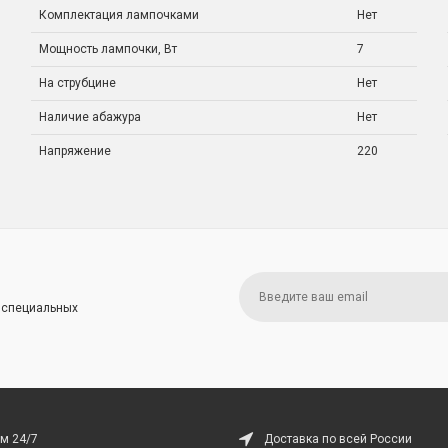
Комплектация лампочками
Нет
Мощность лампочки, Вт
7
На струбцине
Нет
Наличие абажура
Нет
Напряжение
220
и специальных
м 24/7
Доставка по всей России