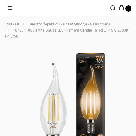
0
Главная
Энергосберегающие светодиодные лампочки
104801105 Лампа Gauss LED Filament Candle Tailed E14 5W 2700K
1/10/50