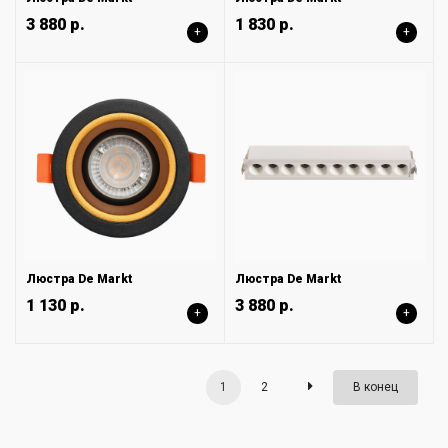
3 880 р.
1 830 р.
+
+
Люстра De Markt
Люстра De Markt
1 130 р.
3 880 р.
+
+
1
2
В конец