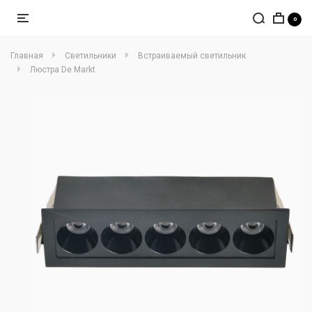
0
Главная
Светильники
Встраиваемый светильник
Люстра De Markt