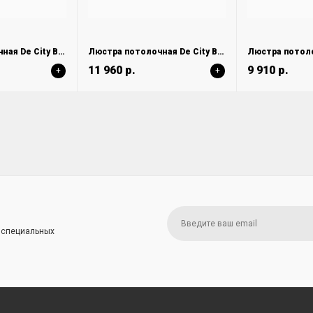
Люстра потолочная De City Вита 220014305
Люстра потолочная De City Вита 220014005
11 960 р.
9 910 р.
+
+
и специальных