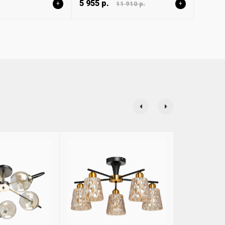
5 955 р.
+
11 910 р.
+