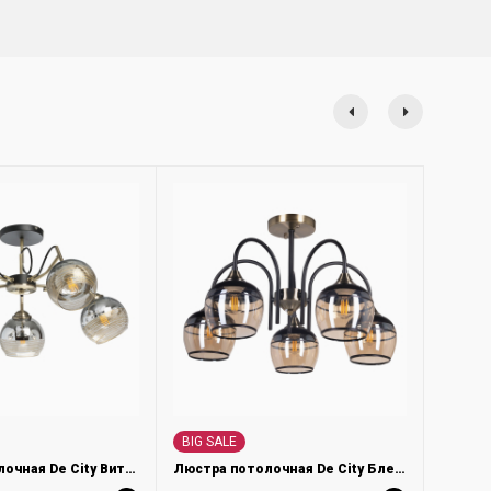
BIG SALE
Люстра потолочная De City Вита 220013805
Люстра потолочная De City Блеск 315015605