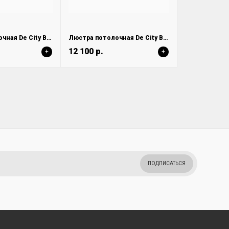
Люстра потолочная De City Вита 220013205
Люстра потолочная De City Вита 220013005
12 100 р.
+
+
ПОДПИСАТЬСЯ