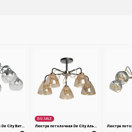
BIG SALE
Люстра потолочная De City Вита 220013705
Люстра потолочная De City Альфа 324017905