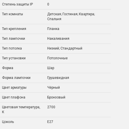
Степень защиты IP
0
Тип комнаты
Детская; Гостиная; Квартира;
Спальня
Тип крепления
Планка
Тип лампочки
Накаливания
Тип потолка
Низкий; Стандартный
Тип установки
Потолочные
Форма
Шар
Форма лампочки
Грушевидная
Цвет арматуры
Чёрный
Цвет плафона
Бронзовый
Цветовая температура,
2700
К
Цоколь
E27