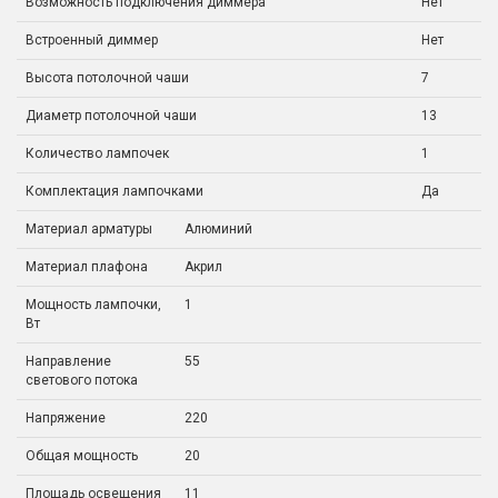
Возможность подключения диммера
Нет
Встроенный диммер
Нет
Высота потолочной чаши
7
Диаметр потолочной чаши
13
Количество лампочек
1
Комплектация лампочками
Да
Материал арматуры
Алюминий
Материал плафона
Акрил
Мощность лампочки,
1
Вт
Направление
55
светового потока
Напряжение
220
Общая мощность
20
Площадь освещения
11